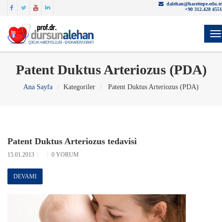
dalehan@hacettepe.edu.tr
+90 312.428 4551
Y
Patent Duktus Arteriozus (PDA)
Ana Sayfa
Kategoriler
Patent Duktus Arteriozus (PDA)
Patent Duktus Arteriozus tedavisi
15.01.2013
0 YORUM
DEVAMI