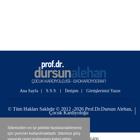
Ana Sayfa
S.S.S.
İletişim
Görüşlerinizi Yazın
© Tüm Hakları Saklıdır © 2012 -2026 Prof.Dr.Dursun Alehan,
Çocuk Kardiyoloğu
Ankara Hosting
Sitemizden en iyi şekilde faydalanabilmeniz
için çerezler kullanılmaktadır. Sitemize giriş
Bugün : 774
|
Toplam : 4086406
yaparak çerez kullanımını kabul etmiş