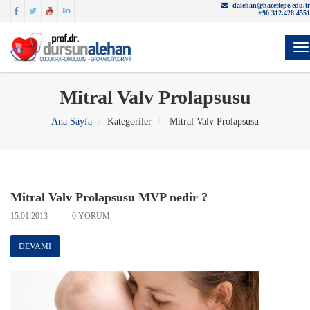
dalehan@hacettepe.edu.tr
+90 312.428 4551
Y
Mitral Valv Prolapsusu
Ana Sayfa
Kategoriler
Mitral Valv Prolapsusu
Mitral Valv Prolapsusu MVP nedir ?
15.01.2013
0 YORUM
DEVAMI