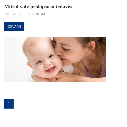
Mitral valv prolapsusu tedavisi
15.01.2013
0 YORUM
DEVAMI
1