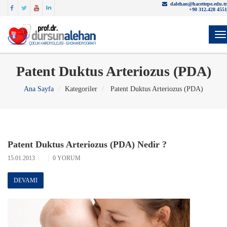
dalehan@hacettepe.edu.tr
+90 312.428 4551
Y
Patent Duktus Arteriozus (PDA)
Ana Sayfa
Kategoriler
Patent Duktus Arteriozus (PDA)
Patent Duktus Arteriozus (PDA) Nedir ?
15.01.2013
0 YORUM
DEVAMI