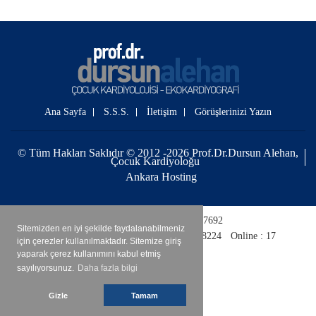
Ana Sayfa
S.S.S.
İletişim
Görüşlerinizi Yazın
© Tüm Hakları Saklıdır © 2012 -2026 Prof.Dr.Dursun Alehan,
Çocuk Kardiyoloğu
Ankara Hosting
Bugün : 383
|
Toplam : 4087692
Sitemizden en iyi şekilde faydalanabilmeniz
Bugün Tekil : 144
|
Toplam Tekil : 788224
Online : 17
için çerezler kullanılmaktadır. Sitemize giriş
yaparak çerez kullanımını kabul etmiş
sayılıyorsunuz.
Daha fazla bilgi
Gizle
Tamam