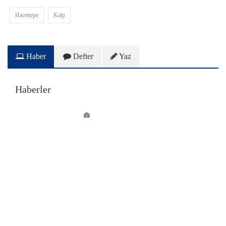
Hacettepe
Kalp
Haber
Defter
Yaz
Haberler