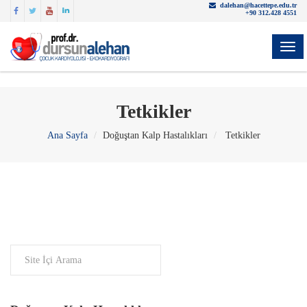
dalehan@hacettepe.edu.tr
+90 312.428 4551
YON
Tetkikler
Ana Sayfa
Doğuştan Kalp Hastalıkları
Tetkikler