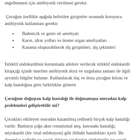
engellenmesi için antibiyotik verilmesi gerekir.
Çocuğun özellikle aşağıda belirtilen girişimler sırasında koruyucu
antibiyotik kullanması gerekir.
Bademcik ve geniz eti ameliyatı
Karın, idrar yolları ve üreme organ ameliyatları
Kanama oluşturabilecek diş girişimleri, diş çekimleri
İnfektif endokarditten korunmada ailelere verilecek infektif endokardit
kitapçığı içinde önerilen antibiyotik dozu ve uygulama zamanı ile ilgili
ayrıntılı bilgiler bulunur. Kullanılacak ilaç ve dozu çocuğun kilosu ve
kalp hastalığına göre farklılıklar gösterir.
Çocuğum doğuştan kalp hastalığı ile doğmamışsa sonradan kalp
problemleri geliştirebilir mi?
Çocukları etkileyen sonradan kazanılmış (edinsel) birçok kalp hastalığı
vardır. Bunların çoğu akut romatizmal ateş, kawasaki hastalığı,
miyokardit (bir viral enfeksiyon) gibi iltihabi hastalıkları içerir. Bu
durumlar nadirdir ve çocuk doktoru tarafından şüphelenilir ise çocuk