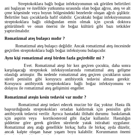
Streptokoklara bağlı boğaz infeksiyonunun sık görülen belirtileri
ani başlayan ve özellikle yutkunma sırasında olan boğaz ağrısı, ateş ve alt
çene köşesinde veya boyun bölgesindeki bezelerde oluşan ağrılı şişliktir.
Belirtiler bazı çocuklarda hafif olabilir. Çocuktaki boğaz infeksiyonunun
streptokoklara bağlı olduğundan emin olmak için çocuk doktora
götürülmeli ve onun önerisi ile boğaz kültürü gibi bazı tetkikler
yaptırılmalıdır.
Romatizmal ateş bulaşıcı mıdır ?
Romatizmal ateş bulaşıcı değildir. Ancak romatizmal ateş öncesinde
geçirilen streptokoklara bağlı boğaz infeksiyonu bulaşıcıdır.
Aynı kişi romatizmal ateşi birden fazla geçirebilir mi ?
Evet. Romatizmal ateşi bir kez geçiren çocukta, daha sonra
karşılaşacağı streptokok infeksiyonlarında romatizmal ateş gelişme
olasılığı artmıştır. Bu nedenle romatizmal ateş geçiren çocukların uzun
süreli penisilin gibi koruyucu antibiyotik tedavisi alması gerekir.
Koruyucu antibiyotik streptokoklara bağlı boğaz infeksiyonunu ve
dolayısı ile romatizmal ateş gelişimini engeller.
Romatizmal ateşin kesin tedavisi var mıdır ?
Romatizmal ateşi tedavi edecek mucize bir ilaç yoktur. Hasta ilk
başvurduğunda streptokokları ortadan kaldırmak için penisilin gibi
antibiyotik tedavisi verilir. Ayrıca hastadaki iltihabi durumu
baskılamak
için aspirin veya
kortikosteroid gibi ilaçlar kullanılır. Hastalığın
şiddetine göre gerek görülen sürelerde yatak istirahati uygulanır.
Romatizmal ateş atağı genellikle birkaç hafta ile birkaç ayda düzelir,
ancak kalpte oluşan hasar yaşam boyu kalabilir. Korunmanın önemi