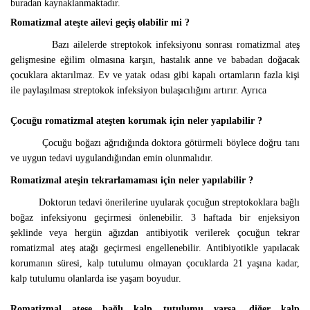
buradan kaynaklanmaktadır.
Romatizmal ateşte ailevi geçiş olabilir mi ?
Bazı ailelerde streptokok infeksiyonu sonrası romatizmal ateş
gelişmesine eğilim olmasına karşın, hastalık anne ve babadan doğacak
çocuklara aktarılmaz. Ev ve yatak odası gibi kapalı ortamların fazla kişi
ile paylaşılması streptokok infeksiyon bulaşıcılığını artırır. Ayrıca
Çocuğu romatizmal ateşten korumak için neler yapılabilir ?
Çocuğu boğazı ağrıdığında doktora götürmeli böylece doğru tanı
ve uygun tedavi uygulandığından emin olunmalıdır.
Romatizmal ateşin tekrarlamaması için neler yapılabilir ?
Doktorun tedavi önerilerine uyularak çocuğun streptokoklara bağlı
boğaz infeksiyonu geçirmesi önlenebilir. 3 haftada bir enjeksiyon
şeklinde veya hergün ağızdan antibiyotik verilerek çocuğun tekrar
romatizmal ateş atağı geçirmesi engellenebilir. Antibiyotikle yapılacak
korumanın süresi, kalp tutulumu olmayan çocuklarda 21 yaşına kadar,
kalp tutulumu olanlarda ise yaşam boyudur.
Romatizmal ateşe bağlı kalp tutulumu varsa, diğer kalp