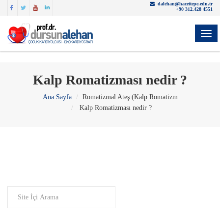
dalehan@hacettepe.edu.tr
+90 312.428 4551
YON
Kalp Romatizması nedir ?
Ana Sayfa
Romatizmal Ateş (Kalp Romatizm
Kalp Romatizması nedir ?