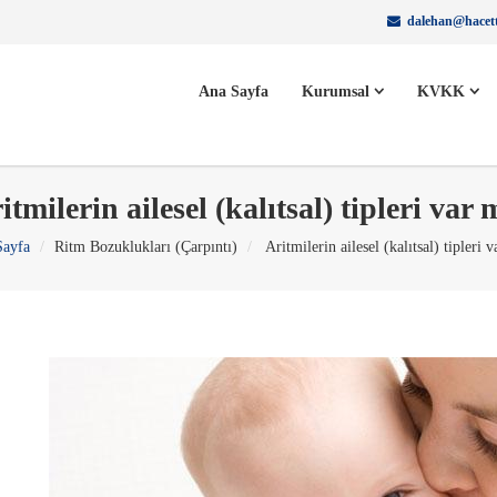
dalehan@hacett
Ana Sayfa
Kurumsal
KVKK
itmilerin ailesel (kalıtsal) tipleri var 
Sayfa
Ritm Bozuklukları (Çarpıntı)
Aritmilerin ailesel (kalıtsal) tipleri 