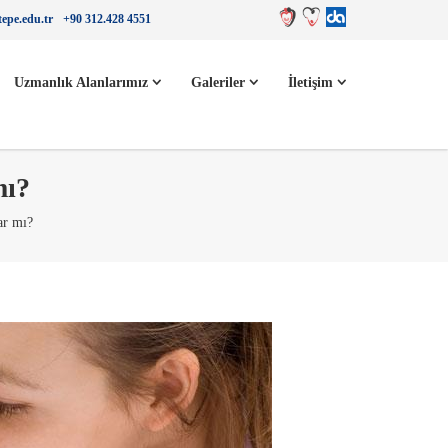
epe.edu.tr
+90 312.428 4551
Uzmanlık Alanlarımız
Galeriler
İletişim
mı?
var mı?