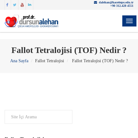
dalehan@hacettepe.edu.tr
+90 312.428 4551
YON
Fallot Tetralojisi (TOF) Nedir ?
Ana Sayfa
Fallot Tetralojisi
Fallot Tetralojisi (TOF) Nedir ?