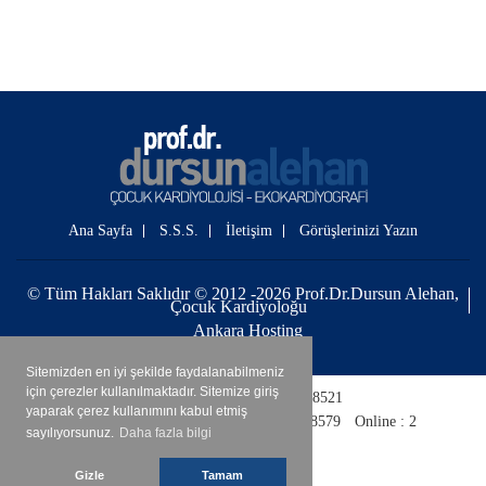
Ana Sayfa
S.S.S.
İletişim
Görüşlerinizi Yazın
© Tüm Hakları Saklıdır © 2012 -2026 Prof.Dr.Dursun Alehan,
Çocuk Kardiyoloğu
Ankara Hosting
Sitemizden en iyi şekilde faydalanabilmeniz
için çerezler kullanılmaktadır. Sitemize giriş
Bugün : 258
|
Toplam : 4088521
yaparak çerez kullanımını kabul etmiş
Bugün Tekil : 74
|
Toplam Tekil : 788579
Online : 2
sayılıyorsunuz.
Daha fazla bilgi
Gizle
Tamam