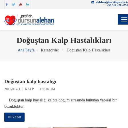
dalehan@hacettepe.edu.tr
+90 312.428 4551
Y
Doğuştan Kalp Hastalıkları
Ana Sayfa
Kategoriler
Doğuştan Kalp Hastalıkları
Doğuştan kalp hastalığı
2015-01-21
KALP
1 YORUM
Doğuştan kalp hastalığı kalpte doğum sırasında bulunan yapısal bir
bozukluktur.
DEVAMI