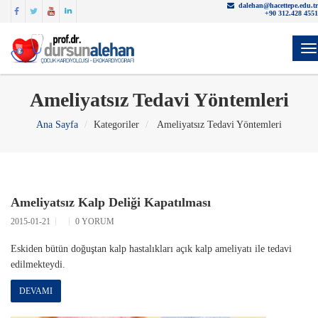
dalehan@hacettepe.edu.tr
+90 312.428 4551
Y
Ameliyatsız Tedavi Yöntemleri
Ana Sayfa
Kategoriler
Ameliyatsız Tedavi Yöntemleri
Ameliyatsız Kalp Deliği Kapatılması
2015-01-21
0 YORUM
Eskiden bütün doğuştan kalp hastalıkları açık kalp ameliyatı ile tedavi
edilmekteydi.
DEVAMI